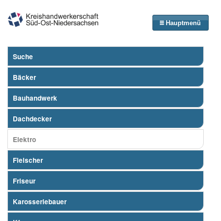
Hauptmenü
Suche
Bäcker
Bauhandwerk
Dachdecker
Elektro
Fleischer
Friseur
Karosseriebauer