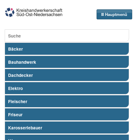
Hauptmenü
Suche
Bäcker
Bauhandwerk
Dachdecker
Elektro
Fleischer
Friseur
Karosseriebauer