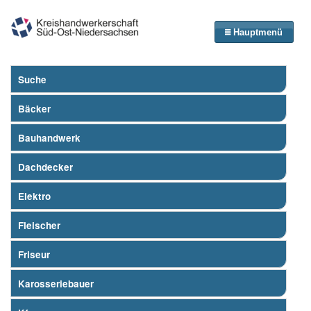
Hauptmenü
Suche
Bäcker
Bauhandwerk
Dachdecker
Elektro
Fleischer
Friseur
Karosseriebauer