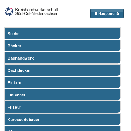
Hauptmenü
Suche
Bäcker
Bauhandwerk
Dachdecker
Elektro
Fleischer
Friseur
Karosseriebauer