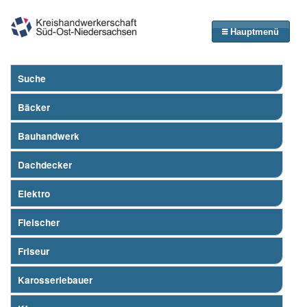
Hauptmenü
Suche
Bäcker
Bauhandwerk
Dachdecker
Elektro
Fleischer
Friseur
Karosseriebauer