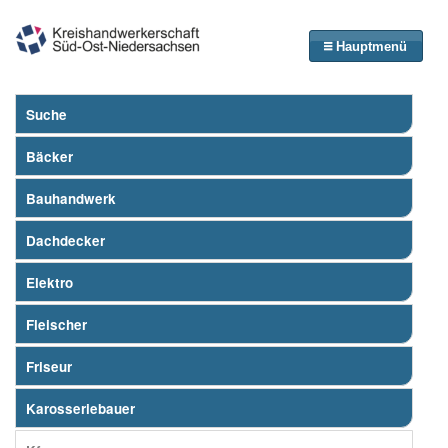
Hauptmenü
Suche
Bäcker
Bauhandwerk
Dachdecker
Elektro
Fleischer
Friseur
Karosseriebauer