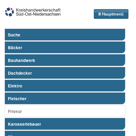
Hauptmenü
Suche
Bäcker
Bauhandwerk
Dachdecker
Elektro
Fleischer
Friseur
Karosseriebauer