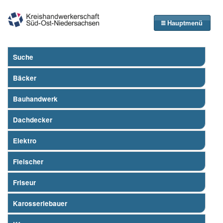
Hauptmenü
Suche
Bäcker
Bauhandwerk
Dachdecker
Elektro
Fleischer
Friseur
Karosseriebauer