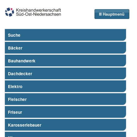
Hauptmenü
Suche
Bäcker
Bauhandwerk
Dachdecker
Elektro
Fleischer
Friseur
Karosseriebauer