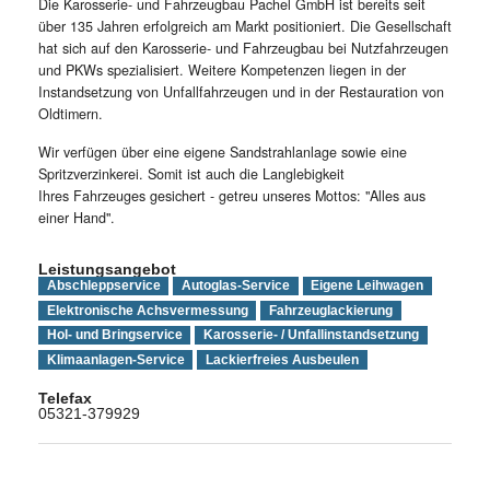
Die Karosserie- und Fahrzeugbau Pachel GmbH ist bereits seit
über 135 Jahren erfolgreich am Markt positioniert. Die Gesellschaft
hat sich auf den Karosserie- und Fahrzeugbau bei Nutzfahrzeugen
und PKWs spezialisiert. Weitere Kompetenzen liegen in der
Instandsetzung von Unfallfahrzeugen und in der Restauration von
Oldtimern.
Wir verfügen über eine eigene Sandstrahlanlage sowie eine
Spritzverzinkerei. Somit ist auch die Langlebigkeit
Ihres Fahrzeuges gesichert - getreu unseres Mottos: "Alles aus
einer Hand".
Leistungsangebot
Abschleppservice
Autoglas-Service
Eigene Leihwagen
Elektronische Achsvermessung
Fahrzeuglackierung
Hol- und Bringservice
Karosserie- / Unfallinstandsetzung
Klimaanlagen-Service
Lackierfreies Ausbeulen
Telefax
05321-379929