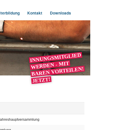
terbildung
Kontakt
Downloads
INNUNGSMITGLIED
WERDEN - MIT
BAREN VORTEILEN!
JETZT!
Jahreshauptversammlung