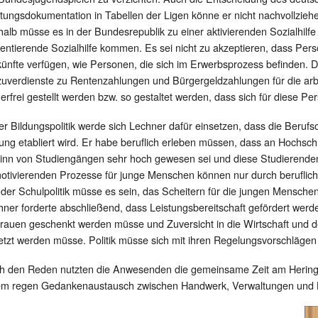
tungsdokumentation in Tabellen der Ligen könne er nicht nachvollziehe
alb müsse es in der Bundesrepublik zu einer aktivierenden Sozialhilfe 
entierende Sozialhilfe kommen. Es sei nicht zu akzeptieren, dass Pers
ünfte verfügen, wie Personen, die sich im Erwerbsprozess befinden. De
zuverdienste zu Rentenzahlungen und Bürgergeldzahlungen für die ar
erfrei gestellt werden bzw. so gestaltet werden, dass sich für diese Pe
er Bildungspolitik werde sich Lechner dafür einsetzen, dass die Berufs
dung etabliert wird. Er habe beruflich erleben müssen, dass an Hochsc
inn von Studiengängen sehr hoch gewesen sei und diese Studierenden 
otivierenden Prozesse für junge Menschen können nur durch beruflich
l der Schulpolitik müsse es sein, das Scheitern für die jungen Mensc
hner forderte abschließend, dass Leistungsbereitschaft gefördert w
trauen geschenkt werden müsse und Zuversicht in die Wirtschaft und 
etzt werden müsse. Politik müsse sich mit ihren Regelungsvorschläge
h den Reden nutzten die Anwesenden die gemeinsame Zeit am Heringsbu
em regen Gedankenaustausch zwischen Handwerk, Verwaltungen und 