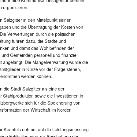
unmehr eine Kommunikationsagentur bemüht
 organisieren.
 Salzgitter in den Mittelpunkt seiner
aben und die Übertragung der Kosten von
ie Verwerfungen durch die politischen
ung führen dazu, die Städte und
ränken und damit das Wohlbefinden der
e und Gemeinden personell und finanziell
t angelangt. Die Mangelverwaltung würde die
itglieder in Kürze vor der Frage stehen,
hrgenommen werden können.
die Stadt Salzgitter als eine der
Stahlproduktion sowie die Investitionen in
alzbergwerke sich für die Speicherung von
sformation der Wirtschaft im Norden
 zur Kenntnis nehme, auf die Leistungsmessung
chen Fußballbundes zur Abschaffung der