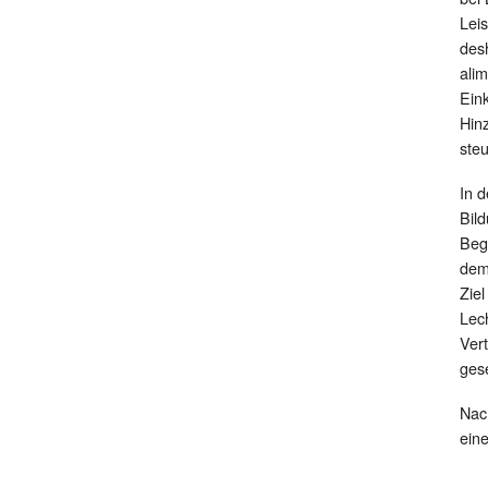
Leis
desh
alim
Eink
Hin
steu
In d
Bil
Beg
dem
Zie
Lec
Ver
ges
Nac
ein