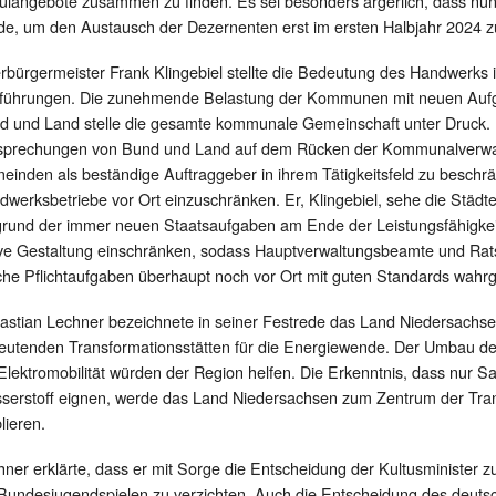
ulangebote zusammen zu finden. Es sei besonders ärgerlich, dass n
de, um den Austausch der Dezernenten erst im ersten Halbjahr 2024 zu
bürgermeister Frank Klingebiel stellte die Bedeutung des Handwerks in
führungen. Die zunehmende Belastung der Kommunen mit neuen Aufg
d und Land stelle die gesamte kommunale Gemeinschaft unter Druck. D
sprechungen von Bund und Land auf dem Rücken der Kommunalverwalt
einden als beständige Auftraggeber in ihrem Tätigkeitsfeld zu besch
dwerksbetriebe vor Ort einzuschränken. Er, Klingebiel, sehe die Städt
grund der immer neuen Staatsaufgaben am Ende der Leistungsfähigkei
ive Gestaltung einschränken, sodass Hauptverwaltungsbeamte und Ratsm
che Pflichtaufgaben überhaupt noch vor Ort mit guten Standards wa
astian Lechner bezeichnete in seiner Festrede das Land Niedersachsen 
eutenden Transformationsstätten für die Energiewende. Der Umbau der 
Elektromobilität würden der Region helfen. Die Erkenntnis, dass nur S
serstoff eignen, werde das Land Niedersachsen zum Zentrum der Tran
lieren.
hner erklärte, dass er mit Sorge die Entscheidung der Kultusminister
 Bundesjugendspielen zu verzichten. Auch die Entscheidung des deuts