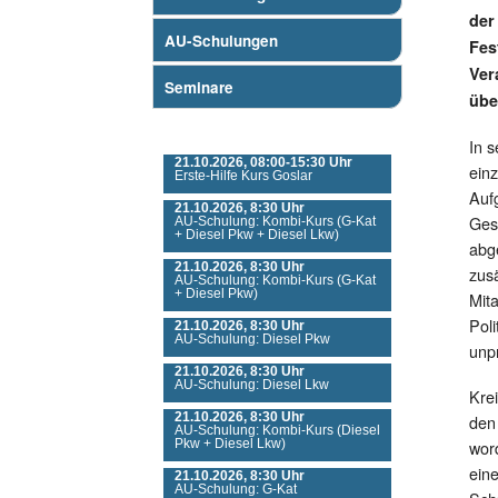
der
AU-Schulungen
Fes
Ver
Seminare
übe
Nächste Veranstaltungen
In s
21.10.2026, 08:00-15:30 Uhr
ein
Erste-Hilfe Kurs Goslar
Aufg
21.10.2026, 8:30 Uhr
Ges
AU-Schulung: Kombi-Kurs (G-Kat
+ Diesel Pkw + Diesel Lkw)
abg
21.10.2026, 8:30 Uhr
zus
AU-Schulung: Kombi-Kurs (G-Kat
+ Diesel Pkw)
Mit
Poli
21.10.2026, 8:30 Uhr
AU-Schulung: Diesel Pkw
unp
21.10.2026, 8:30 Uhr
AU-Schulung: Diesel Lkw
Kre
21.10.2026, 8:30 Uhr
den
AU-Schulung: Kombi-Kurs (Diesel
Pkw + Diesel Lkw)
wor
ein
21.10.2026, 8:30 Uhr
AU-Schulung: G-Kat