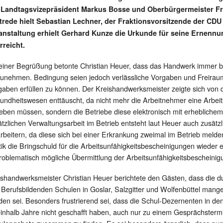
 Landtagsvizepräsident Markus Bosse und Oberbürgermeister Fra
trede hielt Sebastian Lechner, der Fraktionsvorsitzende der CDU
anstaltung erhielt Gerhard Kunze die Urkunde für seine Ernen
rreicht.
einer Begrüßung betonte Christian Heuer, dass das Handwerk immer bere
zunehmen. Bedingung seien jedoch verlässliche Vorgaben und Freiraum
aben erfüllen zu können. Der Kreishandwerksmeister zeigte sich von d
undheitswesen enttäuscht, da nicht mehr die Arbeitnehmer eine Arbeit
eben müssen, sondern die Betriebe diese elektronisch mit erheblich
ätzlichen Verwaltungsarbeit im Betrieb entsteht laut Heuer auch zusät
arbeitern, da diese sich bei einer Erkrankung zweimal im Betrieb mel
tik die Bringschuld für die Arbeitsunfähigkeitsbescheinigungen wieder
roblematisch mögliche Übermittlung der Arbeitsunfähigkeitsbescheinig
ishandwerksmeister Christian Heuer berichtete den Gästen, dass die 
 Berufsbildenden Schulen in Goslar, Salzgitter und Wolfenbüttel mange
den sei. Besonders frustrierend sei, dass die Schul-Dezernenten in d
einhalb Jahre nicht geschafft haben, auch nur zu einem Gesprächstermi